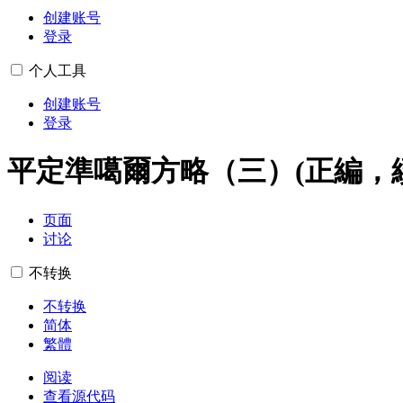
创建账号
登录
个人工具
创建账号
登录
平定準噶爾方略（三）(正編，
页面
讨论
不转换
不转换
简体
繁體
阅读
查看源代码