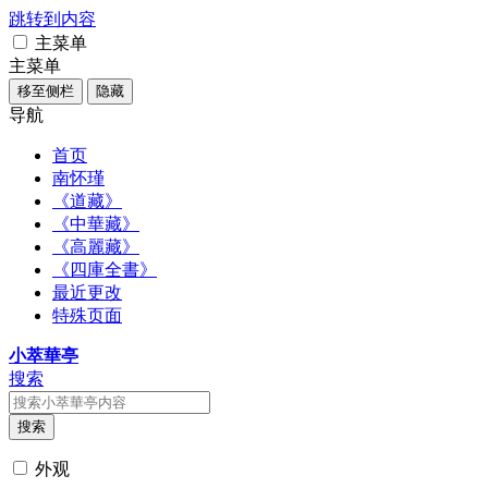
跳转到内容
主菜单
主菜单
移至侧栏
隐藏
导航
首页
南怀瑾
《道藏》
《中華藏》
《高麗藏》
《四庫全書》
最近更改
特殊页面
小萃華亭
搜索
搜索
外观