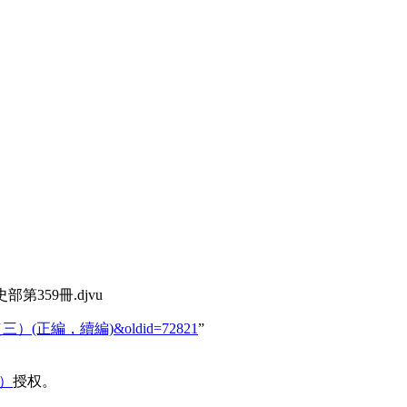
第359冊.djvu
噶爾方略（三）(正編，續編)&oldid=72821
”
域）
授权。