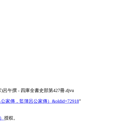
午撰 - 四庫全書史部第427冊.djvu
左史諫草（左史呂公家傳，監簿呂公家傳）&oldid=72918
”
域）
授权。