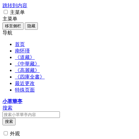
跳转到内容
主菜单
主菜单
移至侧栏
隐藏
导航
首页
南怀瑾
《道藏》
《中華藏》
《高麗藏》
《四庫全書》
最近更改
特殊页面
小萃華亭
搜索
搜索
外观