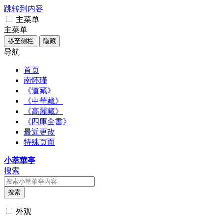
跳转到内容
主菜单
主菜单
移至侧栏
隐藏
导航
首页
南怀瑾
《道藏》
《中華藏》
《高麗藏》
《四庫全書》
最近更改
特殊页面
小萃華亭
搜索
搜索
外观