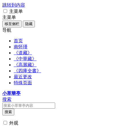
跳转到内容
主菜单
主菜单
移至侧栏
隐藏
导航
首页
南怀瑾
《道藏》
《中華藏》
《高麗藏》
《四庫全書》
最近更改
特殊页面
小萃華亭
搜索
搜索
外观