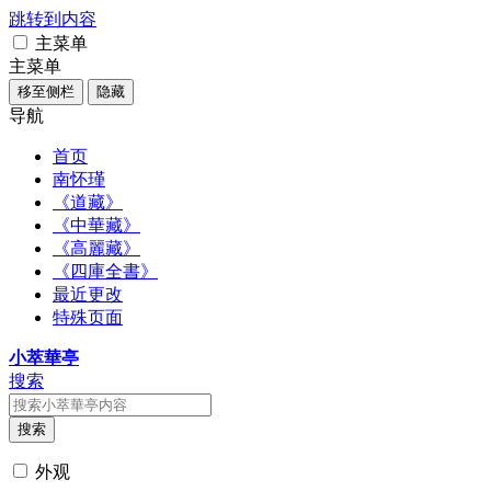
跳转到内容
主菜单
主菜单
移至侧栏
隐藏
导航
首页
南怀瑾
《道藏》
《中華藏》
《高麗藏》
《四庫全書》
最近更改
特殊页面
小萃華亭
搜索
搜索
外观