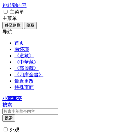
跳转到内容
主菜单
主菜单
移至侧栏
隐藏
导航
首页
南怀瑾
《道藏》
《中華藏》
《高麗藏》
《四庫全書》
最近更改
特殊页面
小萃華亭
搜索
搜索
外观