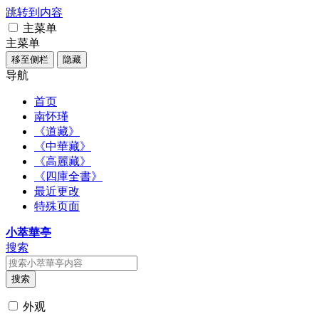
跳转到内容
主菜单
主菜单
移至侧栏
隐藏
导航
首页
南怀瑾
《道藏》
《中華藏》
《高麗藏》
《四庫全書》
最近更改
特殊页面
小萃華亭
搜索
搜索
外观