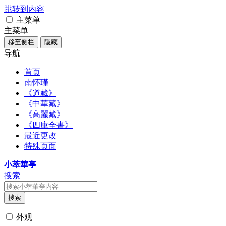
跳转到内容
主菜单
主菜单
移至侧栏
隐藏
导航
首页
南怀瑾
《道藏》
《中華藏》
《高麗藏》
《四庫全書》
最近更改
特殊页面
小萃華亭
搜索
搜索
外观