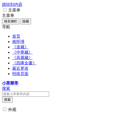
跳转到内容
主菜单
主菜单
移至侧栏
隐藏
导航
首页
南怀瑾
《道藏》
《中華藏》
《高麗藏》
《四庫全書》
最近更改
特殊页面
小萃華亭
搜索
搜索
外观