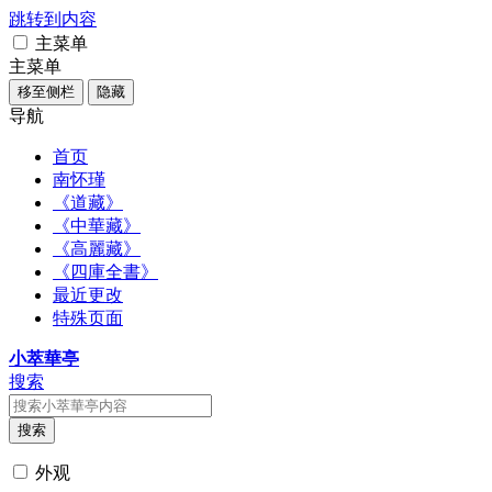
跳转到内容
主菜单
主菜单
移至侧栏
隐藏
导航
首页
南怀瑾
《道藏》
《中華藏》
《高麗藏》
《四庫全書》
最近更改
特殊页面
小萃華亭
搜索
搜索
外观