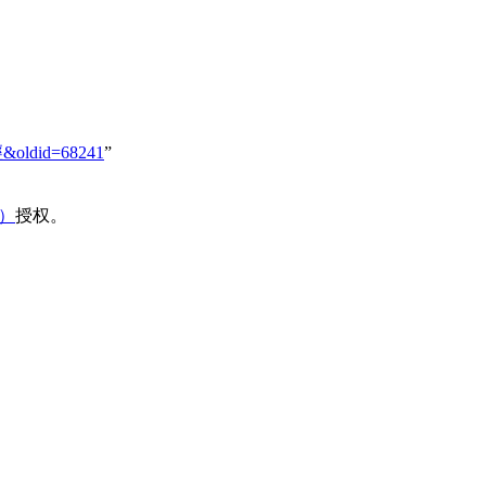
經&oldid=68241
”
域）
授权。