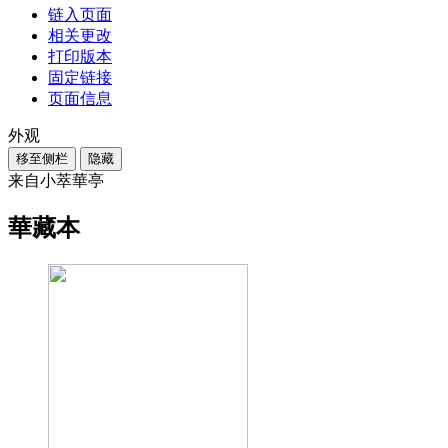
链入页面
相关更改
打印版本
固定链接
页面信息
外观
移至侧栏
隐藏
来自小萃華亭
華藏本