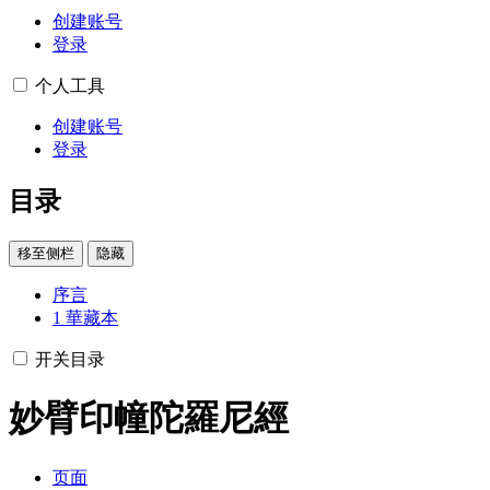
创建账号
登录
个人工具
创建账号
登录
目录
移至侧栏
隐藏
序言
1
華藏本
开关目录
妙臂印幢陀羅尼經
页面