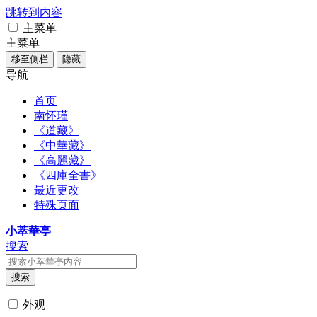
跳转到内容
主菜单
主菜单
移至侧栏
隐藏
导航
首页
南怀瑾
《道藏》
《中華藏》
《高麗藏》
《四庫全書》
最近更改
特殊页面
小萃華亭
搜索
搜索
外观