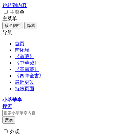
跳转到内容
主菜单
主菜单
移至侧栏
隐藏
导航
首页
南怀瑾
《道藏》
《中華藏》
《高麗藏》
《四庫全書》
最近更改
特殊页面
小萃華亭
搜索
搜索
外观