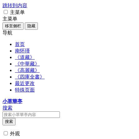
跳转到内容
主菜单
主菜单
移至侧栏
隐藏
导航
首页
南怀瑾
《道藏》
《中華藏》
《高麗藏》
《四庫全書》
最近更改
特殊页面
小萃華亭
搜索
搜索
外观