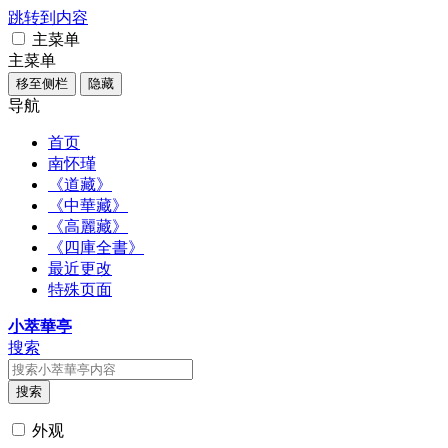
跳转到内容
主菜单
主菜单
移至侧栏
隐藏
导航
首页
南怀瑾
《道藏》
《中華藏》
《高麗藏》
《四庫全書》
最近更改
特殊页面
小萃華亭
搜索
搜索
外观