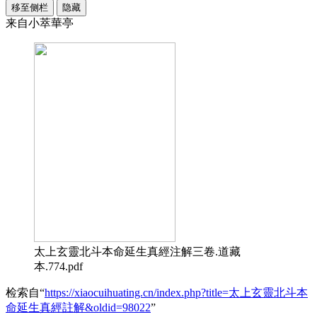
移至侧栏
隐藏
来自小萃華亭
太上玄靈北斗本命延生真經注解三卷.道藏
本.774.pdf
检索自“
https://xiaocuihuating.cn/index.php?title=太上玄靈北斗本
命延生真經註解&oldid=98022
”