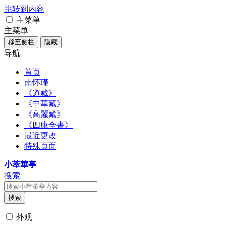
跳转到内容
主菜单
主菜单
移至侧栏
隐藏
导航
首页
南怀瑾
《道藏》
《中華藏》
《高麗藏》
《四庫全書》
最近更改
特殊页面
小萃華亭
搜索
搜索
外观