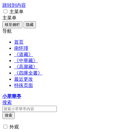
跳转到内容
主菜单
主菜单
移至侧栏
隐藏
导航
首页
南怀瑾
《道藏》
《中華藏》
《高麗藏》
《四庫全書》
最近更改
特殊页面
小萃華亭
搜索
搜索
外观