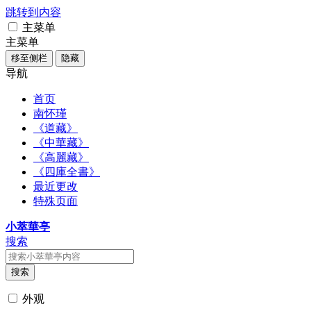
跳转到内容
主菜单
主菜单
移至侧栏
隐藏
导航
首页
南怀瑾
《道藏》
《中華藏》
《高麗藏》
《四庫全書》
最近更改
特殊页面
小萃華亭
搜索
搜索
外观