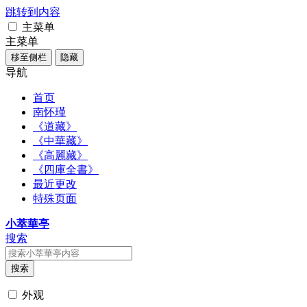
跳转到内容
主菜单
主菜单
移至侧栏
隐藏
导航
首页
南怀瑾
《道藏》
《中華藏》
《高麗藏》
《四庫全書》
最近更改
特殊页面
小萃華亭
搜索
搜索
外观