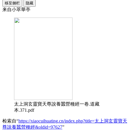
移至侧栏
隐藏
来自小萃華亭
太上洞玄靈寶天尊說養蠶營種經一卷.道藏
本.371.pdf
检索自“
https://xiaocuihuating.cn/index.php?title=太上洞玄靈寶天
尊說養蠶營種經&oldid=97627
”