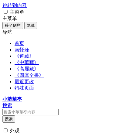
跳转到内容
主菜单
主菜单
移至侧栏
隐藏
导航
首页
南怀瑾
《道藏》
《中華藏》
《高麗藏》
《四庫全書》
最近更改
特殊页面
小萃華亭
搜索
搜索
外观