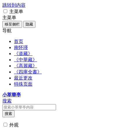
跳转到内容
主菜单
主菜单
移至侧栏
隐藏
导航
首页
南怀瑾
《道藏》
《中華藏》
《高麗藏》
《四庫全書》
最近更改
特殊页面
小萃華亭
搜索
搜索
外观