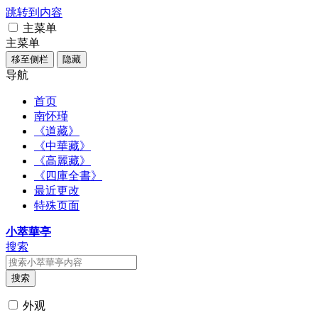
跳转到内容
主菜单
主菜单
移至侧栏
隐藏
导航
首页
南怀瑾
《道藏》
《中華藏》
《高麗藏》
《四庫全書》
最近更改
特殊页面
小萃華亭
搜索
搜索
外观