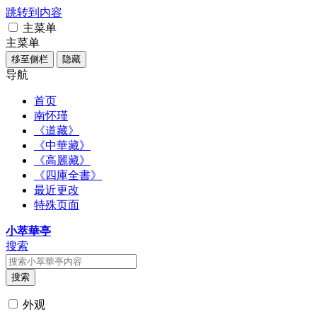
跳转到内容
主菜单
主菜单
移至侧栏
隐藏
导航
首页
南怀瑾
《道藏》
《中華藏》
《高麗藏》
《四庫全書》
最近更改
特殊页面
小萃華亭
搜索
搜索
外观