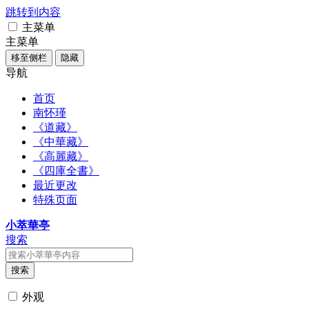
跳转到内容
主菜单
主菜单
移至侧栏
隐藏
导航
首页
南怀瑾
《道藏》
《中華藏》
《高麗藏》
《四庫全書》
最近更改
特殊页面
小萃華亭
搜索
搜索
外观