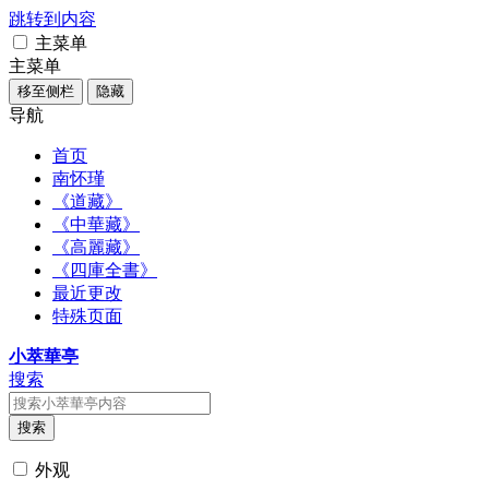
跳转到内容
主菜单
主菜单
移至侧栏
隐藏
导航
首页
南怀瑾
《道藏》
《中華藏》
《高麗藏》
《四庫全書》
最近更改
特殊页面
小萃華亭
搜索
搜索
外观