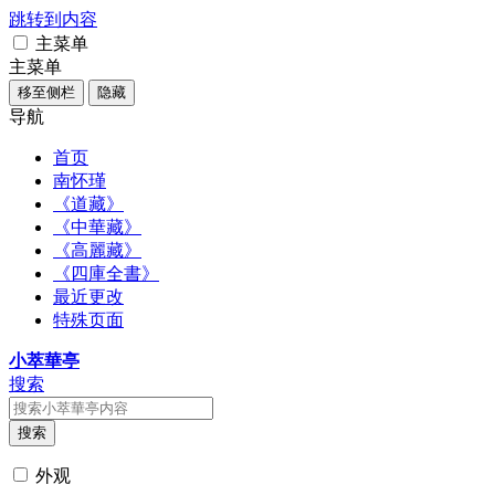
跳转到内容
主菜单
主菜单
移至侧栏
隐藏
导航
首页
南怀瑾
《道藏》
《中華藏》
《高麗藏》
《四庫全書》
最近更改
特殊页面
小萃華亭
搜索
搜索
外观