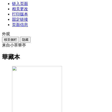
链入页面
相关更改
打印版本
固定链接
页面信息
外观
移至侧栏
隐藏
来自小萃華亭
華藏本