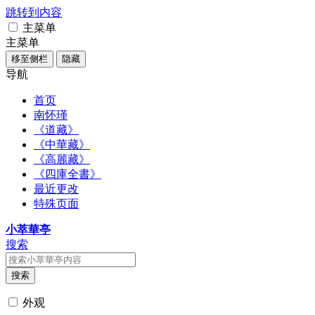
跳转到内容
主菜单
主菜单
移至侧栏
隐藏
导航
首页
南怀瑾
《道藏》
《中華藏》
《高麗藏》
《四庫全書》
最近更改
特殊页面
小萃華亭
搜索
搜索
外观