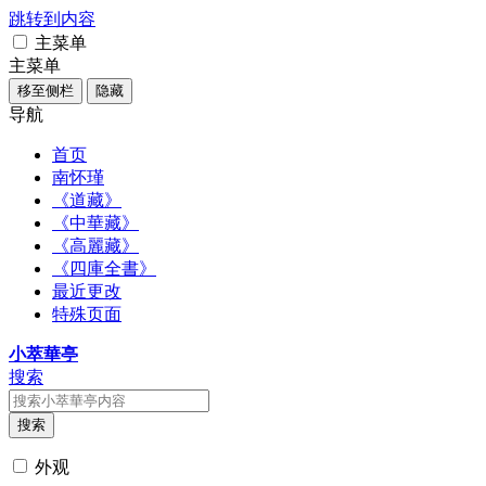
跳转到内容
主菜单
主菜单
移至侧栏
隐藏
导航
首页
南怀瑾
《道藏》
《中華藏》
《高麗藏》
《四庫全書》
最近更改
特殊页面
小萃華亭
搜索
搜索
外观