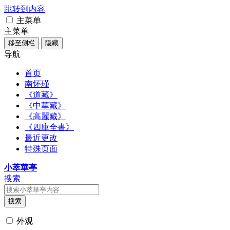
跳转到内容
主菜单
主菜单
移至侧栏
隐藏
导航
首页
南怀瑾
《道藏》
《中華藏》
《高麗藏》
《四庫全書》
最近更改
特殊页面
小萃華亭
搜索
搜索
外观