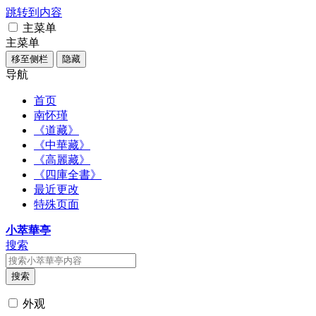
跳转到内容
主菜单
主菜单
移至侧栏
隐藏
导航
首页
南怀瑾
《道藏》
《中華藏》
《高麗藏》
《四庫全書》
最近更改
特殊页面
小萃華亭
搜索
搜索
外观