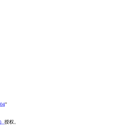
504
”
域）
授权。