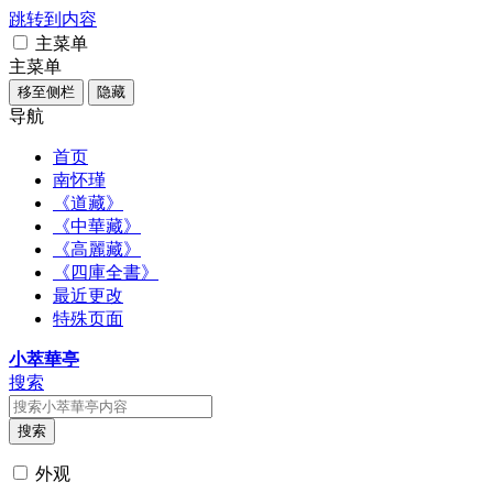
跳转到内容
主菜单
主菜单
移至侧栏
隐藏
导航
首页
南怀瑾
《道藏》
《中華藏》
《高麗藏》
《四庫全書》
最近更改
特殊页面
小萃華亭
搜索
搜索
外观