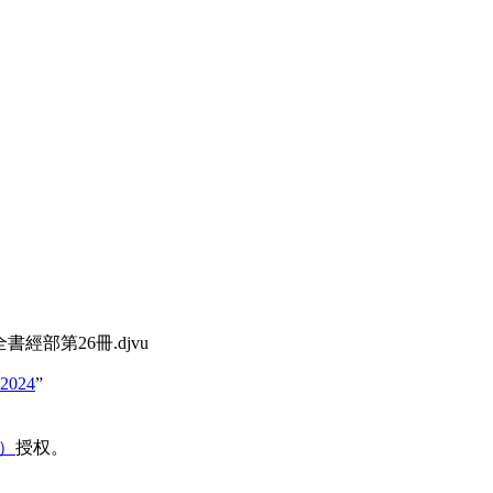
書經部第26冊.djvu
72024
”
域）
授权。