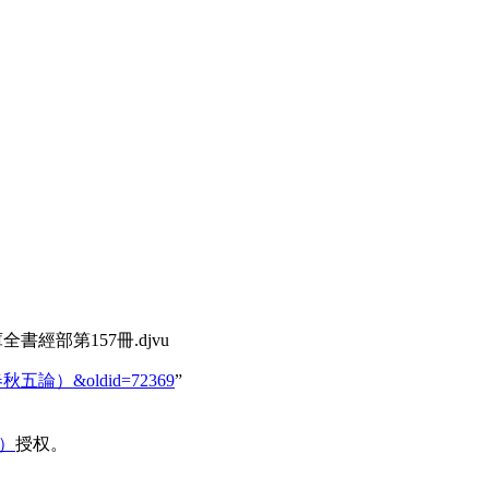
書經部第157冊.djvu
或問（春秋五論）&oldid=72369
”
域）
授权。