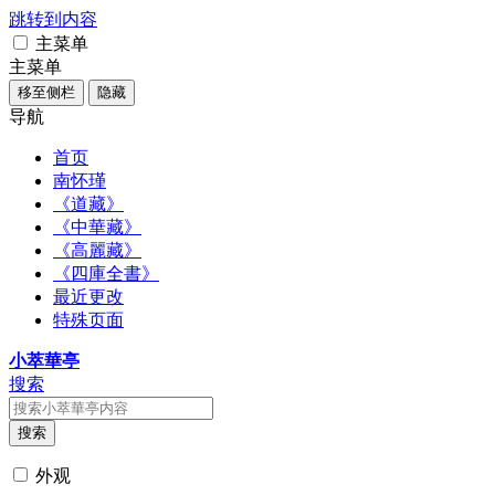
跳转到内容
主菜单
主菜单
移至侧栏
隐藏
导航
首页
南怀瑾
《道藏》
《中華藏》
《高麗藏》
《四庫全書》
最近更改
特殊页面
小萃華亭
搜索
搜索
外观