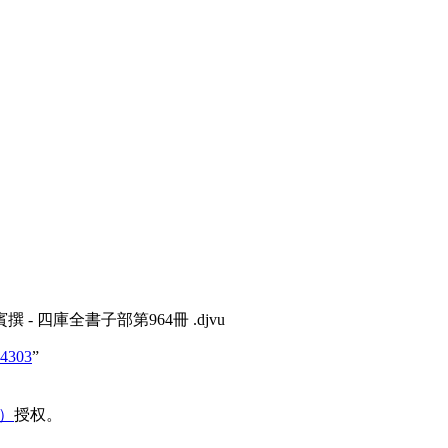
 - 四庫全書子部第964冊 .djvu
74303
”
域）
授权。