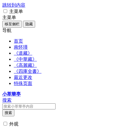
跳转到内容
主菜单
主菜单
移至侧栏
隐藏
导航
首页
南怀瑾
《道藏》
《中華藏》
《高麗藏》
《四庫全書》
最近更改
特殊页面
小萃華亭
搜索
搜索
外观