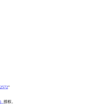
72572
”
域）
授权。