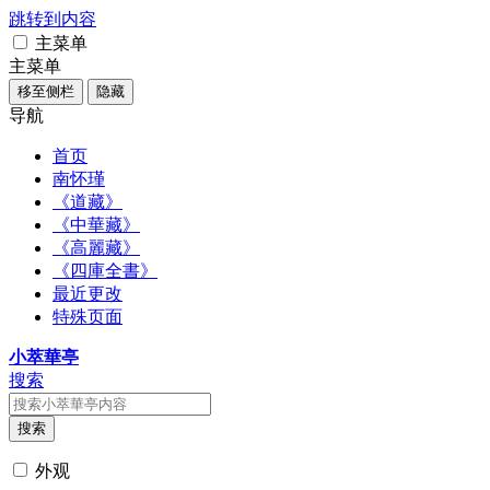
跳转到内容
主菜单
主菜单
移至侧栏
隐藏
导航
首页
南怀瑾
《道藏》
《中華藏》
《高麗藏》
《四庫全書》
最近更改
特殊页面
小萃華亭
搜索
搜索
外观