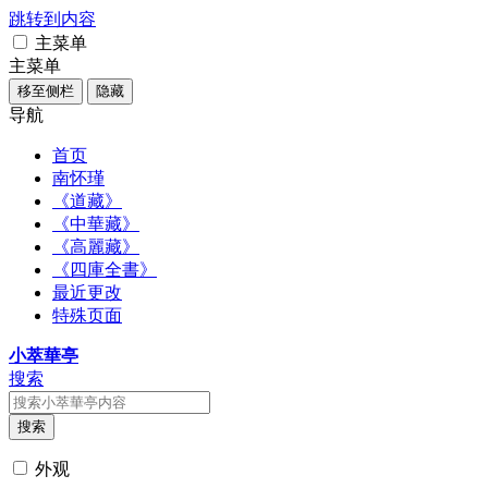
跳转到内容
主菜单
主菜单
移至侧栏
隐藏
导航
首页
南怀瑾
《道藏》
《中華藏》
《高麗藏》
《四庫全書》
最近更改
特殊页面
小萃華亭
搜索
搜索
外观