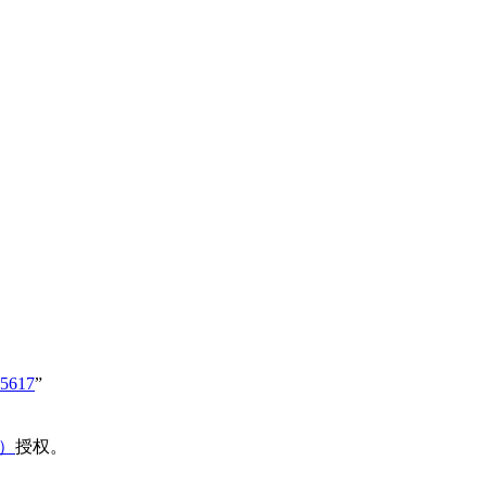
75617
”
域）
授权。