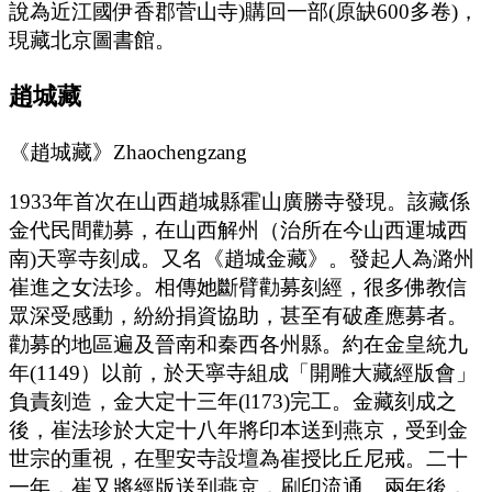
說為近江國伊香郡菅山寺)購回一部(原缺600多卷)，
現藏北京圖書館。
趙城藏
《趙城藏》Zhaochengzang
1933年首次在山西趙城縣霍山廣勝寺發現。該藏係
金代民間勸募，在山西解州（治所在今山西運城西
南)天寧寺刻成。又名《趙城金藏》。發起人為潞州
崔進之女法珍。相傳她斷臂勸募刻經，很多佛教信
眾深受感動，紛紛捐資協助，甚至有破產應募者。
勸募的地區遍及晉南和秦西各州縣。約在金皇統九
年(1149）以前，於天寧寺組成「開雕大藏經版會」
負責刻造，金大定十三年(l173)完工。金藏刻成之
後，崔法珍於大定十八年將印本送到燕京，受到金
世宗的重視，在聖安寺設壇為崔授比丘尼戒。二十
一年，崔又將經版送到燕京，刷印流通。兩年後，