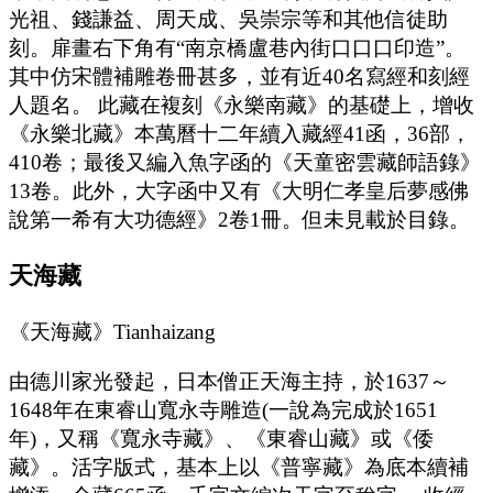
光祖、錢謙益、周天成、吳崇宗等和其他信徒助
刻。扉畫右下角有“南京橋盧巷內街口口口印造”。
其中仿宋體補雕卷冊甚多，並有近40名寫經和刻經
人題名。 此藏在複刻《永樂南藏》的基礎上，增收
《永樂北藏》本萬曆十二年續入藏經41函，36部，
410卷；最後又編入魚字函的《天童密雲藏師語錄》
13卷。此外，大字函中又有《大明仁孝皇后夢感佛
說第一希有大功德經》2卷1冊。但未見載於目錄。
天海藏
《天海藏》Tianhaizang
由德川家光發起，日本僧正天海主持，於1637～
1648年在東睿山寬永寺雕造(一說為完成於1651
年)，又稱《寬永寺藏》、《東睿山藏》或《倭
藏》。活字版式，基本上以《普寧藏》為底本續補