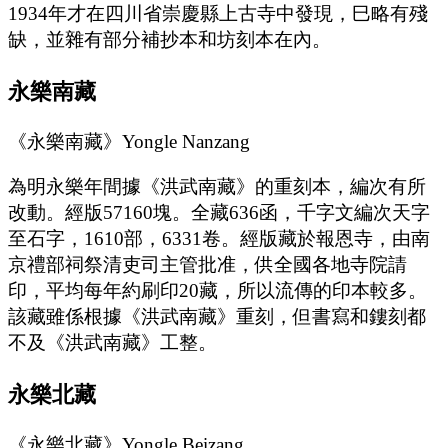
1934年才在四川省崇慶縣上古寺中發現，巳略有殘
缺，並雜有部分補抄本和坊刻本在內。
永樂南藏
《永樂南藏》Yongle Nanzang
為明永樂年間據《洪武南藏》的重刻本，編次有所
改動。經版57160塊。全藏636函，千字文編次天字
至石字，1610部，6331卷。經版藏於報恩寺，由南
京禮部祠祭清吏司主管批准，供全國各地寺院請
印，平均每年約刷印20藏，所以流傳的印本較多。
該藏雖係根據《洪武南藏》重刻，但書寫和鏤刻都
不及《洪武南藏》工整。
永樂北藏
《永樂北藏》Yongle Beizang