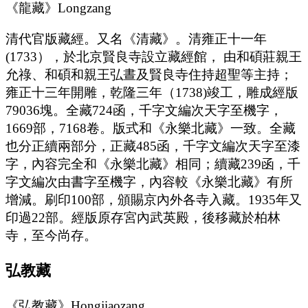
《龍藏》Longzang
清代官版藏經。又名《清藏》。清雍正十一年
(1733），於北京賢良寺設立藏經館， 由和碩莊親王
允祿、和碩和親王弘晝及賢良寺住持超聖等主持；
雍正十三年開雕，乾隆三年（1738)竣工，雕成經版
79036塊。全藏724函，千字文編次天字至機字，
1669部，7168卷。版式和《永樂北藏》一致。全藏
也分正續兩部分，正藏485函，千字文編次天字至漆
字，內容完全和《永樂北藏》相同；續藏239函，千
字文編次由書字至機字，內容較《永樂北藏》有所
增減。刷印100部，頒賜京內外各寺入藏。1935年又
印過22部。經版原存宮內武英殿，後移藏於柏林
寺，至今尚存。
弘教藏
《弘教藏》Hongjiaozang