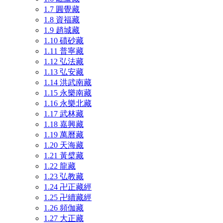
1.7
圓覺藏
1.8
資福藏
1.9
趙城藏
1.10
磧砂藏
1.11
普寧藏
1.12
弘法藏
1.13
弘安藏
1.14
洪武南藏
1.15
永樂南藏
1.16
永樂北藏
1.17
武林藏
1.18
嘉興藏
1.19
萬曆藏
1.20
天海藏
1.21
黃檗藏
1.22
龍藏
1.23
弘教藏
1.24
卍正藏經
1.25
卍續藏經
1.26
頻伽藏
1.27
大正藏