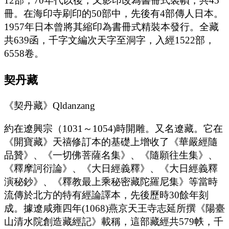
12部，70年代以後，又影印改為書冊式裝幀，共45
冊。在海印寺刷印的50部中，先後有4部傳人日本。
1957年日本曾將其縮印為書冊式精裝本發行。全藏
共639函，千字文編次天字至洞字，入經1522部，
6558卷。
契丹藏
《契丹藏》Qldanzang
約在遼興宗（1031～1054)時開雕。又名遼藏。它在
《開寶藏》天禧修訂本的基礎上增收了《華嚴經隨
品贊》、《一切佛菩薩名集》、《隨願往生集》、
《釋摩訶衍論》、《大日經義釋》、《大日經義釋
演秘鈔》、《釋教最上乘秘密藏陀羅尼集》等當時
流傳於北方的特有經論譯本，先後歷時30餘年刻
成。據遼咸雍四年(1068)燕京天王寺志延所撰《陽臺
山清水院創造藏經記》載稱，這部藏經共579帙，千