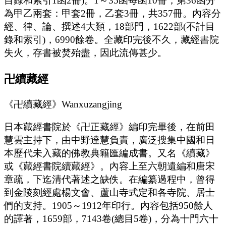
目錄和索引1函2冊)。1～35函每函10冊，第36函分
為甲乙兩套：甲套2冊，乙套3冊，共357冊。內容分
經、律、論、撰述4大類，18部門，1622部(不計目
錄和索引)，6990餘卷。全藏印完後不久，藏經書院
失火，存書被焚殆盡，因此流傳甚少。
卍續藏經
《卍續藏經》Wanxuzangjing
日本藏經書院於《卍正藏經》編印完畢後，在前田
慧雲主持下，由中野達慧負責，廣泛搜集中國和日
本歷代未入藏的佛教典籍匯編成書。又名《續藏》
或《藏經書院續藏經》。內容上至六朝遺編和唐宋
章疏，下迄清代著述之缺佚。在編纂過程中，曾得
到金陵刻經處楊文會、蘆山寺式定和各寺院、居士
們的支持。1905～1912年印行。內容包括950餘人
的譯著，1659部，7143卷(總目5卷)，分為十門六十