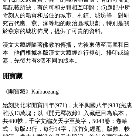
籍記載所缺，有的可和史籍相互印證；(5)題記中所
附刻人的籍貿和居住的城市、村鎮、城坊等，對研
究古代幽、燕、涿等地的政治區域規劃，特別是關
於燕京的城坊佈局，提供了可貴的資料。
漢文大藏經隨著佛教的傳播，先後東傳至高麗和日
本。他們根據各版漢文大藏經進行複刻、排印或編
纂，先後共有8個不同的版本。
開寶藏
《開寶藏》Kaibaozang
始刻於北宋開寶四年(971)，太平興國八年(983)完成
雕版13萬塊；以《開元釋教錄》入藏經目為底本，
共480帙，千字文編次天字至英字，5048卷；卷軸
式，每版23行，每行14字，版首刻經題、版數、帙