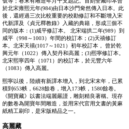
號等；卷末有雕造年月干支題記。首刻全藏印本曾
於北宋雍熙元年(984)由日本沙門奝然傳入日本。此
後，還經過三次比較重要的校勘修訂和不斷增入宋
代新譯及《貞元釋教錄》入藏的典籍，形成三個不
同的版本：(1)咸平修訂本。 北宋端拱二年(989）到
咸平（998～1003）年間的校訂本；(2)天禧修訂
本。北宋天禧(1017～1021）初年校訂本， 曾於乾
興元年（1022）傳入契丹和高麗；(3)熙寧修訂本。
北宋熙寧四年（1071）的校訂本，於元豐六年
（1083）傳入高麗。
熙寧以後，陸續有新譯本增入，到北宋末年，已累
積到653帙，6628餘卷，增入173帙，1580餘卷。
《開寶藏》以書法端麗嚴謹，雕刻精良著稱。現存
的數卷為開寶年間雕造，並用宋代官用文書的黃麻
紙精工刷印，是宋版精品之一。
高麗藏