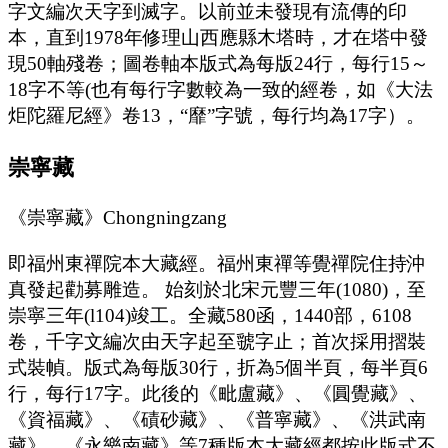
字文編次天字到滅字。以前並未發現有流傳的印
本，直到1978年修理山西應縣木塔時，才在塔中發
現50軸殘卷；圖卷軸本版式為每版24行，每行15～
18字不等(也有每行字數較為一致的經卷，如《大法
炬陀羅尼經》卷13，“靡”字號，每行均為17字）。
崇寧藏
《崇寧藏》Chongningzang
即福州東禪院本大藏經。福州東禪等覺禪院住持沖
真發起勸募雕造。 始刻於北宋元豐三年(1080)，至
崇寧三年(l104)竣工。全藏580函，1440部，6108
卷，千字文編次由天字起至虢字止；首次採用摺裝
式裝幀。版式為每版30行，折為5個半頁，每半頁6
行，每行17字。此後的《毗盧藏》、《圓覺藏》、
《資福藏》、《磧砂藏》、《普寧藏》、《洪武南
藏》、《永樂南藏》等7種版本大藏經都按此版式不