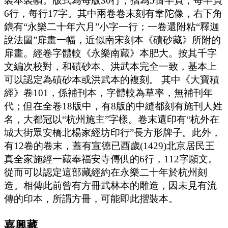
裝本裝幀。版式為每版30行，摺為5個半頁，每半頁
6行，每行17字。其中兩卷卷末刻有韋陀像，右下角
鐫有“永樂二十年六月”小字一行；一卷還附粘“釋迦
說法圖”扉畫一幅，近似南宋刻本《磧砂藏》所附的
扉畫。經卷字體較《永樂南藏》本肥大。按其千字
文編次校對，和磧砂本、洪武本完全一致，基本上
可以認定為磧砂本或洪武本的複刻。 其中《大寶積
經》卷101，係補刊本，字體較為草率，無補刊年
代；但在全卷18版中，有8版的中縫都刻有施刊人姓
名，大都冠以“杭州施主”字樣。卷末還印有“杭外在
城大街眾安橋北楊家經坊印行”長方形牌子。此外，
有12卷的卷末，蓋有宣德已酉歲(1429)北京居民王
真全家施經一藏奉福安寺傳供的6行，112字願文。
從而可以認定這部藏經約在永樂二十年於杭州刻
造。相傳此前曾有方冊武林本的雕造，因未見有流
傳的印本，所謂方冊，可能即此摺裝本。
嘉興藏