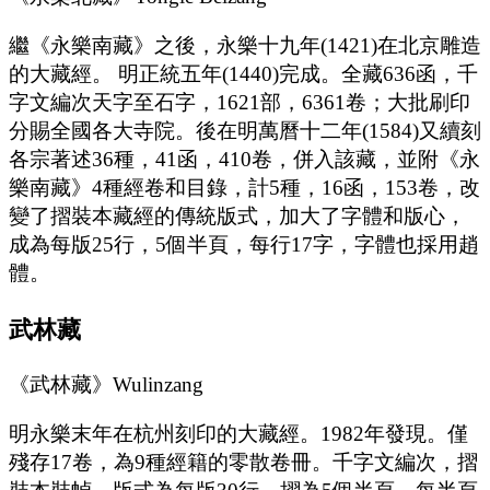
繼《永樂南藏》之後，永樂十九年(1421)在北京雕造
的大藏經。 明正統五年(1440)完成。全藏636函，千
字文編次天字至石字，1621部，6361卷；大批刷印
分賜全國各大寺院。後在明萬曆十二年(1584)又續刻
各宗著述36種，41函，410卷，併入該藏，並附《永
樂南藏》4種經卷和目錄，計5種，16函，153卷，改
變了摺裝本藏經的傳統版式，加大了字體和版心，
成為每版25行，5個半頁，每行17字，字體也採用趙
體。
武林藏
《武林藏》Wulinzang
明永樂末年在杭州刻印的大藏經。1982年發現。僅
殘存17卷，為9種經籍的零散卷冊。千字文編次，摺