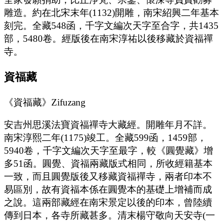
雕造。約在北宋末年(1132)開雕，南宋紹興二年基本
刻完。全藏548函，千字文編次天字至合字，共1435
部，5480卷。經版後在南宋淳祐以後移藏於資福禪
寺。
資福藏
《資福藏》Zifuzang
安吉州思溪法寶資福禪寺大藏經。開雕年月不詳。
南宋淳熙二年(1175)竣工。全藏599函，1459部，
5940卷，千字文編次天字至最字，較《圓覺藏》增
多51函。圓覺、資福兩藏版式相同，所收經籍基本
一致，而且圓覺版後又移藏資福禪寺，兩者印本不
易區別，故有資福本係在圓覺本的基礎上增補而成
之說。這兩部藏經在南宋景定以後的印本，曾陸續
傳到日本，各寺所藏甚多。清末楊守敬向天安寺(一