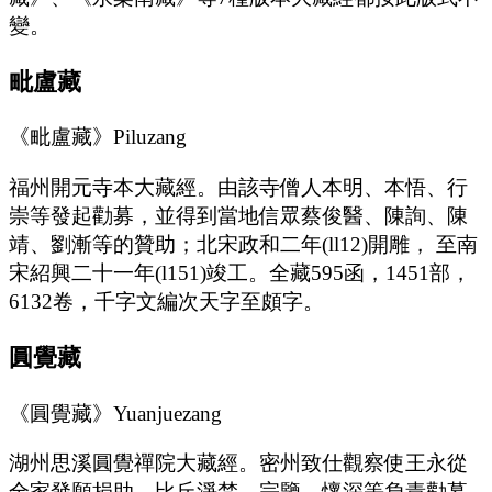
變。
毗盧藏
《毗盧藏》Piluzang
福州開元寺本大藏經。由該寺僧人本明、本悟、行
崇等發起勸募，並得到當地信眾蔡俊醫、陳詢、陳
靖、劉漸等的贊助；北宋政和二年(ll12)開雕， 至南
宋紹興二十一年(l151)竣工。全藏595函，1451部，
6132卷，千字文編次天字至頗字。
圓覺藏
《圓覺藏》Yuanjuezang
湖州思溪圓覺禪院大藏經。密州致仕觀察使王永從
全家發願捐助，比丘淨梵、宗鑒、懷深等負責勸募