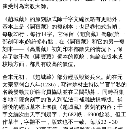
崔受封為宏教大師。
《趙城藏》的原刻版式除千字文編次略有更動外，
基本上是《開寶藏》的複刻本；也是卷軸式裝幀，
每版23行，每行14字。它保留《開寶藏》蜀版(第一
部刻印本)的許多特點，在《開寶藏》和它的另一複
刻本——《高麗藏》初刻印本都散失的情況下，保
存了數千卷《開寶藏》蜀本的原貌，無論在版本或
校勘方面，都具有較高的價值。
金末元初，《趙城藏》部分經版毀於兵火。約在元
太宗窩闊台八年(1236)，耶律楚材主持以半官半私的
名義發動其所轄官員協助並在民間勸募， 同時召集
各地寺院會刻字的僧人到弘法寺補雕缺損經版。補
雕後的經版基本上恢復《趙城藏》舊刻的內容；千
字文編次由天字到幾字，共682帙，6900餘卷。但工
作草率，字體不一，版式也不一致。每版22～30