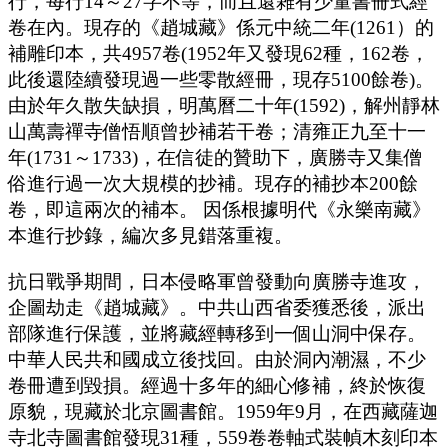
行，每行14～27字不等，而且還雜有少量書冊式經
卷在內。現存的《趙城藏》係元中統二年(1261）的
補雕印本，共4957卷(1952年又發現62種，162卷，
此後還陸續發現過一些零散經冊，現存5100餘卷)。
由於年久散失缺損，明萬曆二十年(1592)，解州靜林
山萬壽禪寺僧悟順曾抄補若干卷；清雍正九至十一
年(1731～1733)，在信徒的贊助下，廣勝寺又集僧
俗進行過一次大規模的抄補。現存的補抄本200餘
卷，即這兩次的補本。 因係根據明代《永樂南藏》
本進行抄錄，編次多見錯落重複。
抗日戰爭期間，日本侵略軍曾發動向廣勝寺進攻，
企圖劫走《趙城藏》。中共山西省委獲悉後，派出
部隊進行保護，並將藏經轉移到一個山洞中保存。
中華人民共和國成立後找回。由於洞內潮濕，不少
卷冊遭到毀損。經過十多年的細心修補，終於恢復
原貌，現藏於北京圖書館。1959年9月，在西藏薩迦
寺北寺圖書館發現31種，559卷卷軸式裝幀木刻印本