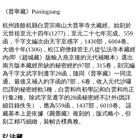
《普寧藏》Puningzang
杭州路餘杭縣白雲宗南山大普寧寺大藏經。始刻於
元世祖至元十四年(1277)，至元二十七年完成。559
函，千字文編次由天字至感字，1430部，6004卷。
大德十年(1306)，松江府僧錄管主八從弘法寺本藏經
內(即《趙城藏》版輸入燕京後的元代補雕本）選出
南方版本藏經所缺的秘密經約97部，315卷，刻完編
為千字文武字到遵字28函，隨同《普寧藏》一同流
通。最後又補入約字函的7部，6卷，收入元代沙囉
巴譯的秘密經軌5種，白雲和尚初學記和白雲和尚正
行集2種。除武字至遵字的28函秘密經不計外(因詳
細目錄佚失），應為559函，1437部，6010卷。 該
藏基本上是依據《圓覺藏》複刻的，版式略小，但
刻工精巧細緻，裝幀古樸典雅。
弘法藏