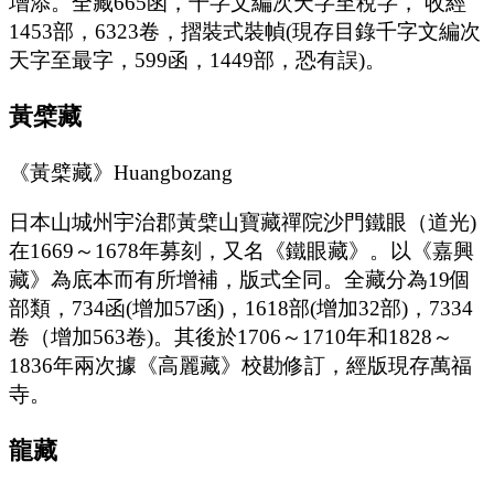
增添。全藏665函，千字文編次天字至稅字， 收經
1453部，6323卷，摺裝式裝幀(現存目錄千字文編次
天字至最字，599函，1449部，恐有誤)。
黃檗藏
《黃檗藏》Huangbozang
日本山城州宇治郡黃檗山寶藏禪院沙門鐵眼（道光)
在1669～1678年募刻，又名《鐵眼藏》。以《嘉興
藏》為底本而有所增補，版式全同。全藏分為19個
部類，734函(增加57函)，1618部(增加32部)，7334
卷（增加563卷)。其後於1706～1710年和1828～
1836年兩次據《高麗藏》校勘修訂，經版現存萬福
寺。
龍藏