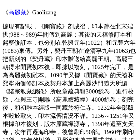
《
高麗藏
》Gaolizang
據現有記載，《開寶藏》刻成後，印本曾在北宋端
拱(988～989)年間傳到高麗；其後的天禧修訂本和
熙寧修訂本，也分別在乾興元年(1022）和元豐六年
(1083)東傳。另外，契丹王朝在遼清寧九年(1063)也
把新刻的《契丹藏》印本贈送給高麗王朝。高麗王
朝得宋開寶初本後，即據以複刻，1025年完工，是
為高麗藏初雕本。1090年又據《開寶藏》的天禧和
熙寧兩個修訂本及契丹本加上高麗沙門義天所編
《諸宗教藏總錄》所收章疏典籍3000餘卷，進行校
勘，在興王寺開雕《高麗續藏經》4000餘卷；刻完
後，和初雕本經版一同藏於符仁寺。1232年全部版
本毀於戰火，印本流傳情況不詳。1236～1251年又
根據印本複刻，版本原藏禪源寺，1398年遷至支天
寺，次年再遷海印寺，後曾刷印50部。1960年刷印