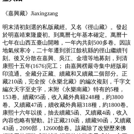
《嘉興藏》Jiaxingzang
明末清初刻選的私版藏經。又名《徑山藏》。發起
於明嘉靖東隆慶初。到萬曆七年基本確定。萬曆十
七年在山西五臺山開雕，一年內共刻500多卷。因該
地氣候寒冷，二十年遷到浙江餘杭縣的徑山繼續刊
刻。後又分散在嘉興、吳江、金壇等地募刻，到清
康熙十五年(1676)完工； 由嘉興楞嚴寺集中經版刷
印流通。全藏分正藏、續藏和又續藏二個部分。正
藏210函，完全按《永樂北藏》的編次複刻，千字文
編次天字至史字，末附《永樂南藏》特有的5種，
153卷。續藏95函，收入藏外典籍248種，約3800
卷。又續藏47函，續收藏外典籍318種，約1800卷。
康熙十六年以後，抽去續藏5函、又續藏4函，收入
內容也略有變動。計正藏210函，續藏90函，又續藏
43函，2090部，12600餘卷。該藏除了改變歷來佛