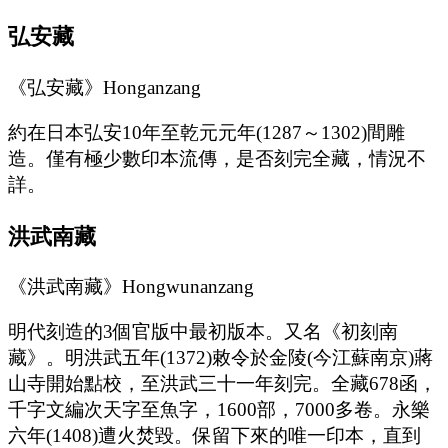
弘安藏
《弘安藏》Honganzang
約在日本弘安10年至乾元元年(1287～1302)間雕
造。僅有極少數印本流傳，是否刻完全藏，情況不
詳。
洪武南藏
《洪武南藏》Hongwunanzang
明代刻造的3個官版中最初版本。又名《初刻南
藏》。明洪武五年(1372)敕令於金陵(今江蘇南京)蔣
山寺開始點校，至洪武三十一年刻完。全藏678函，
千字文編次天字至魚字，1600部，7000多卷。永樂
六年(1408)遭火焚毀。保留下來的唯一印本，直到