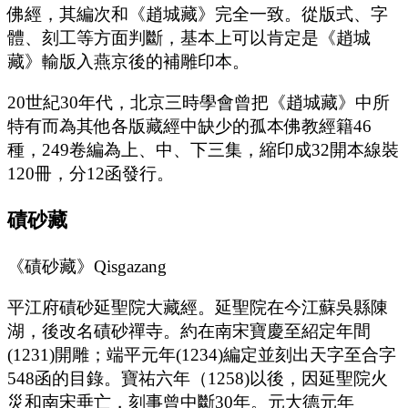
佛經，其編次和《趙城藏》完全一致。從版式、字
體、刻工等方面判斷，基本上可以肯定是《趙城
藏》輸版入燕京後的補雕印本。
20世紀30年代，北京三時學會曾把《趙城藏》中所
特有而為其他各版藏經中缺少的孤本佛教經籍46
種，249卷編為上、中、下三集，縮印成32開本線裝
120冊，分12函發行。
磧砂藏
《磧砂藏》Qisgazang
平江府磧砂延聖院大藏經。延聖院在今江蘇吳縣陳
湖，後改名磧砂禪寺。約在南宋寶慶至紹定年間
(1231)開雕；端平元年(1234)編定並刻出天字至合字
548函的目錄。寶祐六年（1258)以後，因延聖院火
災和南宋垂亡，刻事曾中斷30年。元大德元年