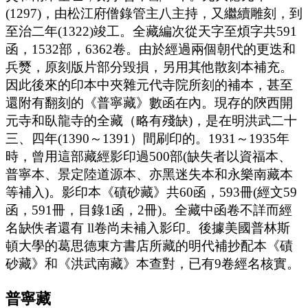
(1297)，由松江府僧錄管主八主持，又繼續雕刻，到
至治二年(1322)竣工。全藏編次從天字至煩字共591
函，1532部，6362卷。由於經過兩個朝代的更迭和
兵燹，原刻版片部分毀損，另用其他散刻本補充。
因此後來的印本中夾雜元代寺院所刻的補本，甚至
還附有翻刻的《普寧藏》數函在內。現存的陝西開
元寺和臥龍寺的全藏（略有殘缺)，是在明洪武二十
三、四年(1390～1391）間刷印的。1931～1935年
時，曾用這部藏經影印過500部(缺失者以資福本、
普寧本、景定陸道源本、亦黑迷失本和永樂南藏本
等補入)。影印本《磧砂藏》共60函，593冊(經文59
函，591冊，目錄1函，2冊)。全藏中函卷不詳而經
名缺佚者還有 ll卷尚未補入影印。後據美國普林斯
頓大學的葛思德東方書店所藏的明代補抄配本《磧
砂藏》和《洪武南藏》本查對，已有9卷經名核實。
普寧藏