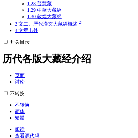
1.28
普慧藏
1.29
中華大藏經
1.30
敦煌大藏經
[
2
]
2
文二、歷代漢文大藏經概述
3
文章出处
开关目录
历代各版大藏经介绍
页面
讨论
不转换
不转换
简体
繁體
阅读
查看源代码