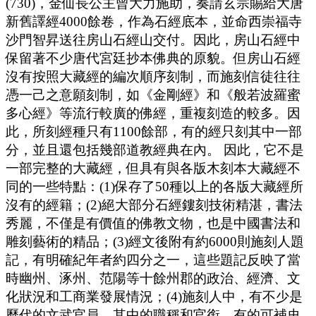
(730)，金仙長公主曾大力施助，奏請玄宗賜給大唐
新舊譯經4000餘卷，作為石經底本，並命西崇福寺
沙門智昇送往房山石經山交付。因此，房山石經中
保留著不少唐代宮廷抄本佛典的原貌。但房山石經
沒有按照大藏經的編次順序刻制，而施刻信徒往往
憑一己之意願刻制，如《金剛經》和《般若波羅蜜
多心經》等流行較廣的佛經，重複刻造的較多。因
此，所刻經種只有1100餘部，有的經只刻其中一部
分，並且還包括幾部道教經典在內。 因此，它不是
一部完整的大藏經，但具有與各版木刻本大藏經不
同的一些特點：(1)保存了50種以上的各版大藏經所
沒有的經籍；(2)絕大部分石經鏤刻技術精湛，書法
秀麗，不僅是有價值的佛教文物，也是中國書法和
雕刻藝術的精品；(3)經文後附有約6000則施刻人題
記，有明確紀年者約四分之一，這些題記反映了當
時幽州、涿州、范陽等十餘州郡的政治、經濟、文
化狀況和工商業發展情況；(4)施刻人中，有不少是
歷代的文武官員，其中的職稱和官銜，有的可補史