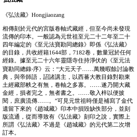
《弘法藏》Hongjiaozang
相傳刻於元代的宮版卷軸式藏經，但至今尚未發現
流傳的印本。一般認為元世祖至元二十二年至二十
四年編定的《至元法寶勘同總錄》即係《弘法藏》
的目錄，共收經籍1644部，7182卷，數量冠於任何
經錄。據至元二十六年靈隱寺住持淨伏的《至元法
寶勘同總錄‧序》云：“大元天子……萬幾暇餘討論教
典，與帝師語，詔諸講主，以西蕃大教目錄對勘東
土經藏部帙之有無，卷軸之多寡。……遂乃開大藏
金經，損者完之，無者書之。……敬入梓以便披
閱，庶廣流傳……。”可見元世祖時僅是補寫了金代
遺留下來的《趙城藏》印本中損毀缺佚部分，並刻
版流通，從而導致有《弘法藏》刻印之說，實際上
所謂《弘法藏》不過是《趙城藏》的元代第二次增
訂本。