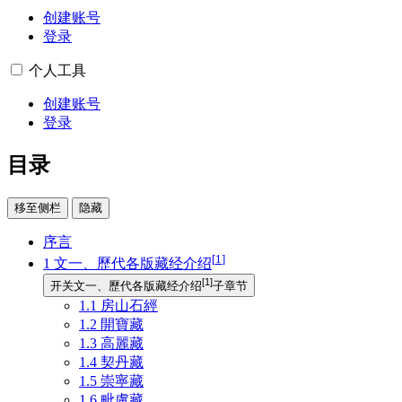
创建账号
登录
个人工具
创建账号
登录
目录
移至侧栏
隐藏
序言
[
1
]
1
文一、歷代各版藏经介绍
[
1
]
开关文一、歷代各版藏经介绍
子章节
1.1
房山石經
1.2
開寶藏
1.3
高麗藏
1.4
契丹藏
1.5
崇寧藏
1.6
毗盧藏