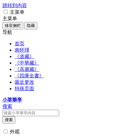
跳转到内容
主菜单
主菜单
移至侧栏
隐藏
导航
首页
南怀瑾
《道藏》
《中華藏》
《高麗藏》
《四庫全書》
最近更改
特殊页面
小萃華亭
搜索
搜索
外观