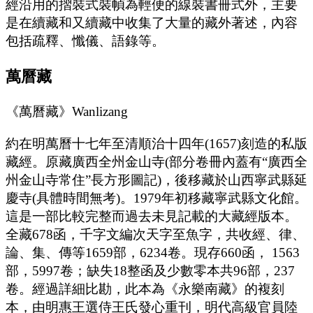
經沿用的摺裝式裝幀為輕便的線裝書冊式外，主要
是在續藏和又續藏中收集了大量的藏外著述，內容
包括疏釋、懺儀、語錄等。
萬曆藏
《萬曆藏》Wanlizang
約在明萬曆十七年至清順治十四年(1657)刻造的私版
藏經。原藏廣西全州金山寺(部分卷冊內蓋有“廣西全
州金山寺常住”長方形圖記)，後移藏於山西寧武縣延
慶寺(具體時間無考)。1979年初移藏寧武縣文化館。
這是一部比較完整而過去未見記載的大藏經版本。
全藏678函，千字文編次天字至魚字，共收經、律、
論、集、傳等1659部，6234卷。現存660函， 1563
部，5997卷；缺失18整函及少數零本共96部，237
卷。經過詳細比勘，此本為《永樂南藏》的複刻
本，由明惠王選侍王氏發心重刊，明代高級官員陸