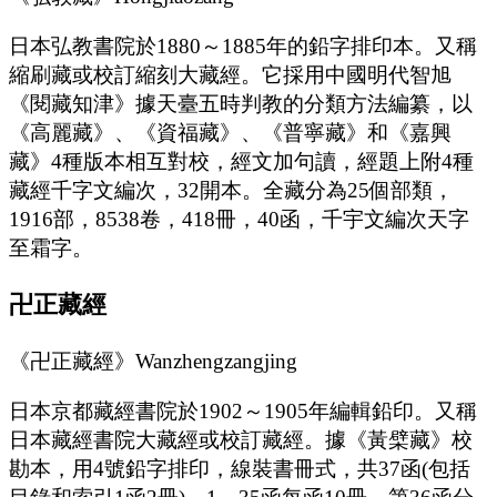
日本弘教書院於1880～1885年的鉛字排印本。又稱
縮刷藏或校訂縮刻大藏經。它採用中國明代智旭
《閱藏知津》據天臺五時判教的分類方法編纂，以
《高麗藏》、《資福藏》、《普寧藏》和《嘉興
藏》4種版本相互對校，經文加句讀，經題上附4種
藏經千字文編次，32開本。全藏分為25個部類，
1916部，8538卷，418冊，40函，千宇文編次天字
至霜字。
卍正藏經
《卍正藏經》Wanzhengzangjing
日本京都藏經書院於1902～1905年編輯鉛印。又稱
日本藏經書院大藏經或校訂藏經。據《黃檗藏》校
勘本，用4號鉛字排印，線裝書冊式，共37函(包括