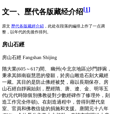
[
1
]
文一、歷代各版藏经介绍
原文
歷代各版藏經介紹
，此处在段落的編排上作了一点调
整，以年代的先後作排列。
房山石經
房山石經 Fangshan Shijing
隋大業(605～617)間、 幽州(今北京地區)沙門靜琬，
秉承其師南嶽慧思的發願，於房山雕造石刻大藏經
一藏。其目的是防止佛經被焚，藉以長期保存。房
山石經自靜琬始刻，歷經隋、唐、遼、金、明等五
代(元代時除個別佛教徒對少數經碑作了修理外，刻
造工作完全停頓)。在刻造過程中，曾得到歷代皇
室、官員和佛教信徒的捐施和支援。唐開元十八年