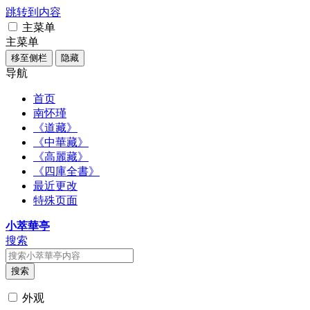
跳转到内容
主菜单
主菜单
移至侧栏
隐藏
导航
首页
南怀瑾
《道藏》
《中華藏》
《高麗藏》
《四庫全書》
最近更改
特殊页面
小萃華亭
搜索
搜索
外观