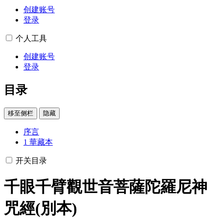
创建账号
登录
个人工具
创建账号
登录
目录
移至侧栏
隐藏
序言
1
華藏本
开关目录
千眼千臂觀世音菩薩陀羅尼神
咒經(別本)