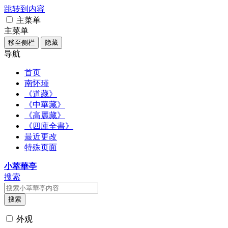
跳转到内容
主菜单
主菜单
移至侧栏
隐藏
导航
首页
南怀瑾
《道藏》
《中華藏》
《高麗藏》
《四庫全書》
最近更改
特殊页面
小萃華亭
搜索
搜索
外观