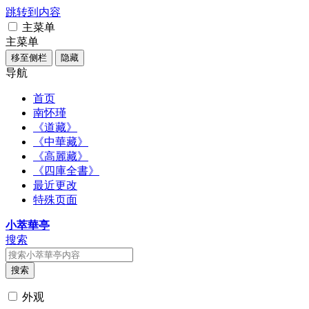
跳转到内容
主菜单
主菜单
移至侧栏
隐藏
导航
首页
南怀瑾
《道藏》
《中華藏》
《高麗藏》
《四庫全書》
最近更改
特殊页面
小萃華亭
搜索
搜索
外观