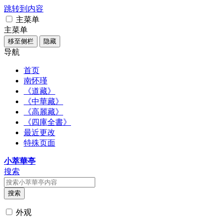
跳转到内容
主菜单
主菜单
移至侧栏
隐藏
导航
首页
南怀瑾
《道藏》
《中華藏》
《高麗藏》
《四庫全書》
最近更改
特殊页面
小萃華亭
搜索
搜索
外观