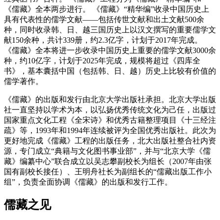
《儒藏》全本两步进行。 《儒藏》“精华编”收录中国历史上
具有代表性的儒学文献——包括传世文献和出土文献500余
种，同时收录韩、日、越三国历史上以汉文撰写的重要儒学文
献150余种，共计339册，约2.3亿字，计划于2017年完成。
《儒藏》全本将进一步收录中国历史上重要的儒学文献3000余
种，约10亿字，计划于2025年完成，规模将超过《四库全
书》，基本囊括中国（包括韩、日、越）历史上比较有价值的
儒学著作。
《儒藏》的出版和发行由北京大学出版社承担。北京大学出版
社一直坚持以学术为本，以弘扬优秀传统文化为己任，出版过
国家重点文化工程《全宋诗》和优秀古籍整理项目《十三经注
疏》等，1993年和1994年连续被评为全国优秀出版社。此次为
更好地完成《儒藏》工程的出版任务，北大出版社整合社内资
源，专门成立“典籍与文化图书事业部”，并与“北京大学《儒
藏》编纂中心”联合成立以吴志攀副校长为组长（2007年由张
国有副校长接任）、王明舟社长为副组长的“儒藏出版工作小
组”，负责全面协调《儒藏》的出版和发行工作。
儒藏之见