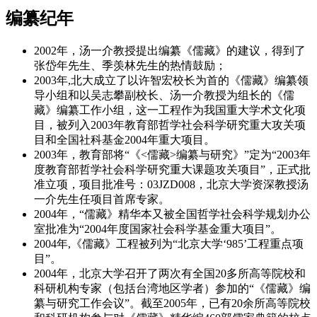
编纂纪年
2002年，汤一介教授提出编纂《儒藏》的建议，得到了
张岱年先生、季羡林先生的热情鼓励；
2003年,北大成立了以许智宏校长为首的《儒藏》编纂领
导小组和以吴志攀副校长、汤一介教授为组长的《儒
藏》编纂工作小组，这一工程作为我国重大学术文化项
目，被列入2003年教育部哲学社会科学研究重大攻关项
目和全国社科基金2004年重大项目。
2003年，教育部将“《<儒藏>编纂与研究》”定为“2003年
度教育部哲学社会科学研究重大课题攻关项目”，正式批
准立项，项目批准号：03JZD008，北京大学资深教授汤
一介先生任项目首席专家。
2004年，“儒藏》精华本又被全国哲学社会科学规划办公
室批准为“2004年度国家社会科学基金重大项目”。
2004年,《儒藏》工程被列为“北京大学‘985’工程重点项
目”。
2004年，北京大学召开了两次有全国20多所高等院校和
科研机构专家（包括台湾地区学者）参加的“《儒藏》编
纂与研究工作会议”。截至2005年，已有20余所高等院校