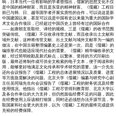
响，日本当代一位有影响的学者曾指出，儒家的思想文化不仅
是中国的精神财富，而且是东亚的精神财富。《儒藏》工程目
前已与韩、日、越等国学者开展实质性的合作，可以说这是新
中国建国以来，甚至可以说是中国有史以来最为重大的国际学
术文化合作项目，已经超过中国历史上曾经有过的国际合作
——如唐朝玄奘取经、译经的规模。三是《儒藏》的收书范围
突破传统。《儒藏》不仅收录传世文献，而且收录出土文献和
域外文献，这种将传世文献、出土文献与域外文献萃为一编的
做法，在中国古籍整理编纂史上还是第一次。四是《儒藏》的
编排形式也能适应现代社会的需要。《儒藏》精华编收录的文
献，经过简明校勘及新式标点，以繁体、竖排的方式印刷出
版，最终还将制作成可供全文检索的电子文本，便于阅读和利
用，能够更好地满足文化传承和学术研究的需要。汤一介先生
还向会议报告了《儒藏》工程的总体进展情况以及质量、进度
等方面急需解决的问题。北京大学《儒藏》编纂与研究中心副
主任吴同瑞先生向会议报告了《儒藏》工程的财务状况及经费
使用情况。他指出《儒藏》工程尽管得到教育部、北京大学以
及各合作单位的大力支持，但仍然面临经费不足的问题，因此
在经费使用上应该精打细算，同时还必须想办法开源节流，争
取国家和社会更大的支持，以为《儒藏》工程的最终完成提供
充裕的经费保障。