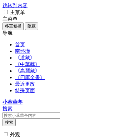
跳转到内容
主菜单
主菜单
移至侧栏
隐藏
导航
首页
南怀瑾
《道藏》
《中華藏》
《高麗藏》
《四庫全書》
最近更改
特殊页面
小萃華亭
搜索
搜索
外观