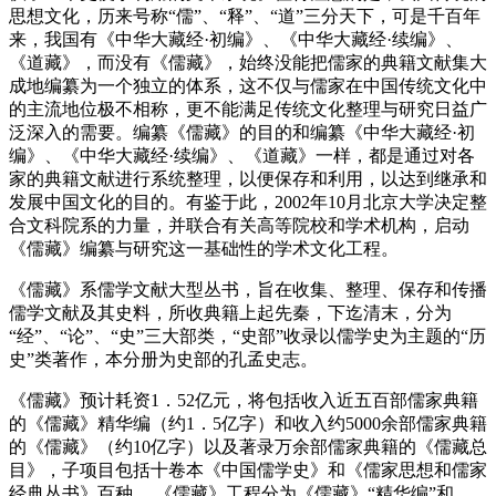
思想文化，历来号称“儒”、“释”、“道”三分天下，可是千百年
来，我国有《中华大藏经·初编》、《中华大藏经·续编》、
《道藏》，而没有《儒藏》，始终没能把儒家的典籍文献集大
成地编纂为一个独立的体系，这不仅与儒家在中国传统文化中
的主流地位极不相称，更不能满足传统文化整理与研究日益广
泛深入的需要。编纂《儒藏》的目的和编纂《中华大藏经·初
编》、《中华大藏经·续编》、《道藏》一样，都是通过对各
家的典籍文献进行系统整理，以便保存和利用，以达到继承和
发展中国文化的目的。有鉴于此，2002年10月北京大学决定整
合文科院系的力量，并联合有关高等院校和学术机构，启动
《儒藏》编纂与研究这一基础性的学术文化工程。
《儒藏》系儒学文献大型丛书，旨在收集、整理、保存和传播
儒学文献及其史料，所收典籍上起先秦，下迄清末，分为
“经”、“论”、“史”三大部类，“史部”收录以儒学史为主题的“历
史”类著作，本分册为史部的孔孟史志。
《儒藏》预计耗资1．52亿元，将包括收入近五百部儒家典籍
的《儒藏》精华编（约1．5亿字）和收入约5000余部儒家典籍
的《儒藏》（约10亿字）以及著录万余部儒家典籍的《儒藏总
目》，子项目包括十卷本《中国儒学史》和《儒家思想和儒家
经典丛书》百种。 《儒藏》工程分为《儒藏》“精华编”和