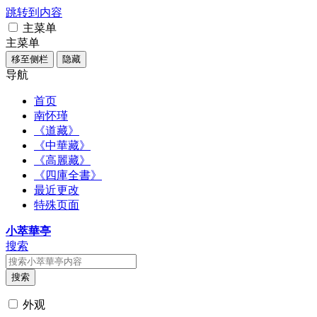
跳转到内容
主菜单
主菜单
移至侧栏
隐藏
导航
首页
南怀瑾
《道藏》
《中華藏》
《高麗藏》
《四庫全書》
最近更改
特殊页面
小萃華亭
搜索
搜索
外观