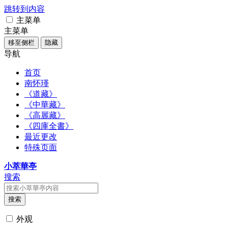
跳转到内容
主菜单
主菜单
移至侧栏
隐藏
导航
首页
南怀瑾
《道藏》
《中華藏》
《高麗藏》
《四庫全書》
最近更改
特殊页面
小萃華亭
搜索
搜索
外观