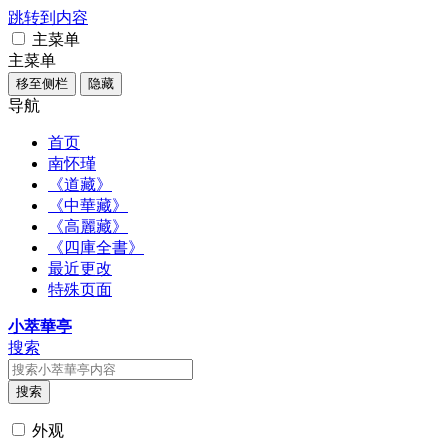
跳转到内容
主菜单
主菜单
移至侧栏
隐藏
导航
首页
南怀瑾
《道藏》
《中華藏》
《高麗藏》
《四庫全書》
最近更改
特殊页面
小萃華亭
搜索
搜索
外观