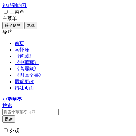
跳转到内容
主菜单
主菜单
移至侧栏
隐藏
导航
首页
南怀瑾
《道藏》
《中華藏》
《高麗藏》
《四庫全書》
最近更改
特殊页面
小萃華亭
搜索
搜索
外观