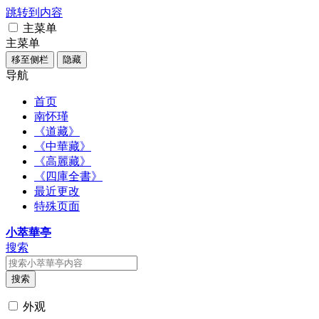
跳转到内容
主菜单
主菜单
移至侧栏
隐藏
导航
首页
南怀瑾
《道藏》
《中華藏》
《高麗藏》
《四庫全書》
最近更改
特殊页面
小萃華亭
搜索
搜索
外观