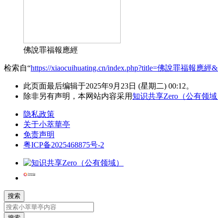
佛說罪福報應經
检索自“
https://xiaocuihuating.cn/index.php?title=佛說罪福報應經&
此页面最后编辑于2025年9月23日 (星期二) 00:12。
除非另有声明，本网站内容采用
知识共享Zero（公有领
隐私政策
关于小萃華亭
免责声明
粤ICP备2025468875号-2
搜索
搜索