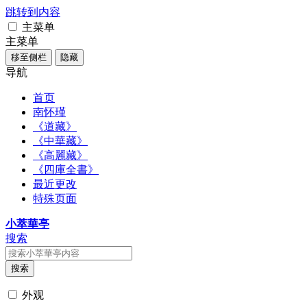
跳转到内容
主菜单
主菜单
移至侧栏
隐藏
导航
首页
南怀瑾
《道藏》
《中華藏》
《高麗藏》
《四庫全書》
最近更改
特殊页面
小萃華亭
搜索
搜索
外观