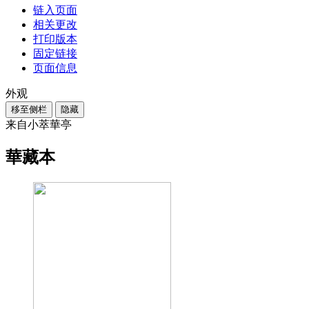
链入页面
相关更改
打印版本
固定链接
页面信息
外观
移至侧栏
隐藏
来自小萃華亭
華藏本