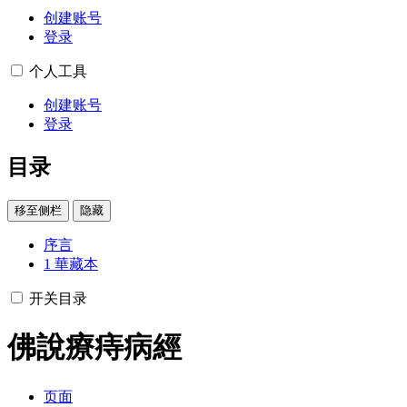
创建账号
登录
个人工具
创建账号
登录
目录
移至侧栏
隐藏
序言
1
華藏本
开关目录
佛說療痔病經
页面