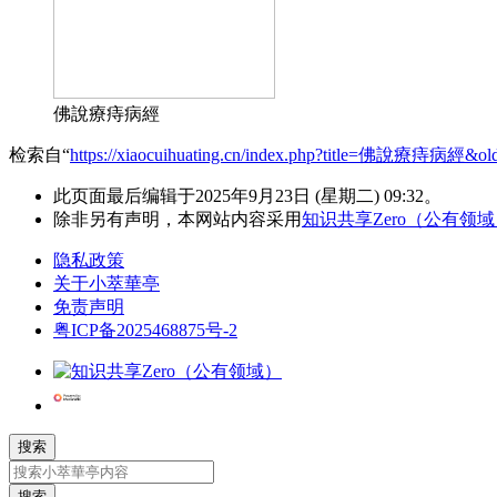
佛說療痔病經
检索自“
https://xiaocuihuating.cn/index.php?title=佛說療痔病經&ol
此页面最后编辑于2025年9月23日 (星期二) 09:32。
除非另有声明，本网站内容采用
知识共享Zero（公有领
隐私政策
关于小萃華亭
免责声明
粤ICP备2025468875号-2
搜索
搜索