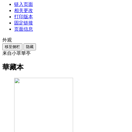
链入页面
相关更改
打印版本
固定链接
页面信息
外观
移至侧栏
隐藏
来自小萃華亭
華藏本