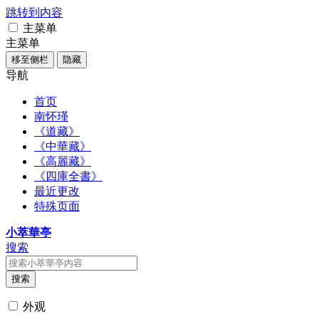
跳转到内容
主菜单
主菜单
移至侧栏
隐藏
导航
首页
南怀瑾
《道藏》
《中華藏》
《高麗藏》
《四庫全書》
最近更改
特殊页面
小萃華亭
搜索
搜索
外观