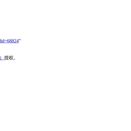
did=68824
”
域）
授权。