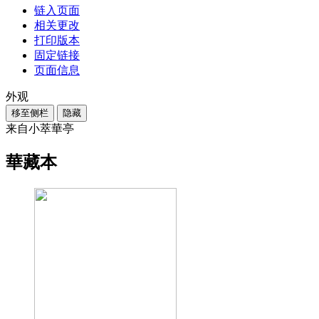
链入页面
相关更改
打印版本
固定链接
页面信息
外观
移至侧栏
隐藏
来自小萃華亭
華藏本