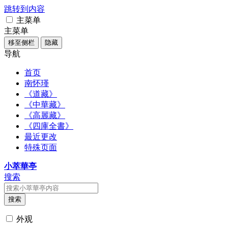
跳转到内容
主菜单
主菜单
移至侧栏
隐藏
导航
首页
南怀瑾
《道藏》
《中華藏》
《高麗藏》
《四庫全書》
最近更改
特殊页面
小萃華亭
搜索
搜索
外观