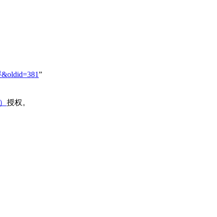
經&oldid=381
”
域）
授权。