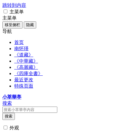
跳转到内容
主菜单
主菜单
移至侧栏
隐藏
导航
首页
南怀瑾
《道藏》
《中華藏》
《高麗藏》
《四庫全書》
最近更改
特殊页面
小萃華亭
搜索
搜索
外观