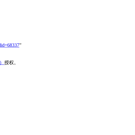
did=68337
”
域）
授权。