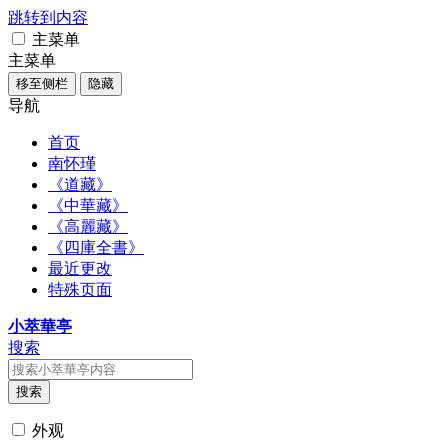
跳转到内容
主菜单
主菜单
移至侧栏
隐藏
导航
首页
南怀瑾
《道藏》
《中華藏》
《高麗藏》
《四庫全書》
最近更改
特殊页面
小萃華亭
搜索
搜索
外观