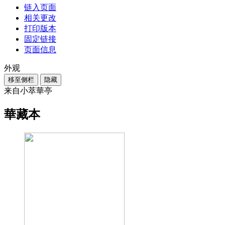
链入页面
相关更改
打印版本
固定链接
页面信息
外观
移至侧栏
隐藏
来自小萃華亭
華藏本